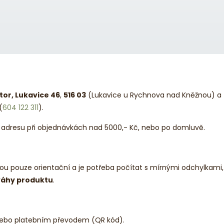
tor, Lukavice 46
,
516 03
(Lukavice u Rychnova nad Kněžnou) a t
(
604 122 311
).
adresu při objednávkách nad 5000,- Kč, nebo po domluvě.
 pouze orientační a je potřeba počítat s mírnými odchylkami, 
 váhy produktu
.
i, nebo platebním převodem (QR kód).