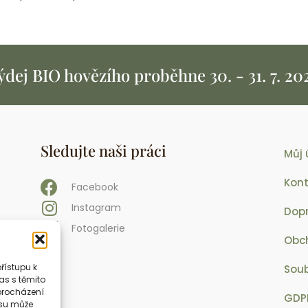
ýdej BIO hovězího proběhne
30. - 31. 7. 20
Sledujte naši práci
Můj 
Kon
Facebook
Instagram
Dopr
Fotogalerie
Obc
řístupu k
Soub
as s těmito
procházení
GDP
asu může