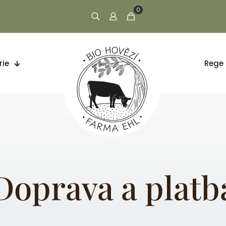
0
rie
Rege
Doprava a platb