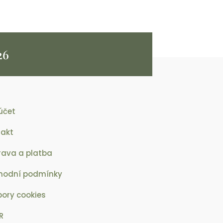
26
účet
takt
ava a platba
hodní podmínky
ory cookies
R